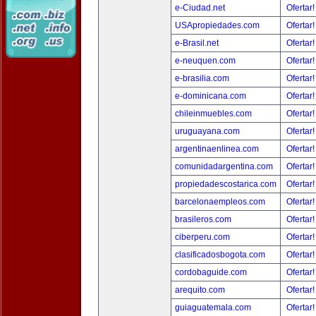
e-Ciudad.net
Ofertar
USApropiedades.com
Ofertar
e-Brasil.net
Ofertar
e-neuquen.com
Ofertar
e-brasilia.com
Ofertar
e-dominicana.com
Ofertar
chileinmuebles.com
Ofertar
uruguayana.com
Ofertar
argentinaenlinea.com
Ofertar
comunidadargentina.com
Ofertar
propiedadescostarica.com
Ofertar
barcelonaempleos.com
Ofertar
brasileros.com
Ofertar
ciberperu.com
Ofertar
clasificadosbogota.com
Ofertar
cordobaguide.com
Ofertar
arequito.com
Ofertar
guiaguatemala.com
Ofertar