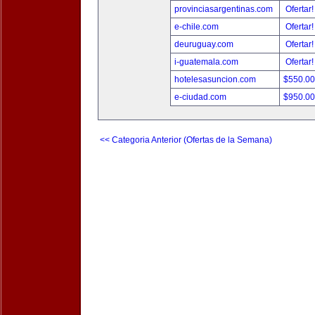
provinciasargentinas.com
Ofertar
e-chile.com
Ofertar
deuruguay.com
Ofertar
i-guatemala.com
Ofertar
hotelesasuncion.com
$550.0
e-ciudad.com
$950.0
<< Categoria Anterior (Ofertas de la Semana)