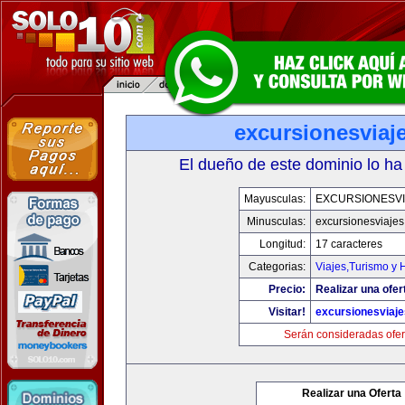
excursionesviaj
El dueño de este dominio lo ha
Mayusculas:
EXCURSIONESVI
Minusculas:
excursionesviaje
Longitud:
17 caracteres
Categorias:
Viajes,Turismo y
Precio:
Realizar una ofer
Visitar!
excursionesviaj
Serán consideradas ofer
Realizar una Oferta