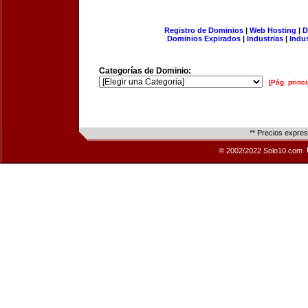
Registro de Dominios
|
Web Hosting
|
D
Dominios Expirados
|
Industrias
|
Indu
Categorías de Dominio:
[Pág. princi
** Precios expre
© 2002/2022 Solo10.com