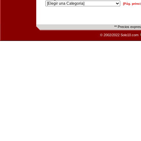
[Pág. princi
** Precios expre
© 2002/2022 Solo10.com