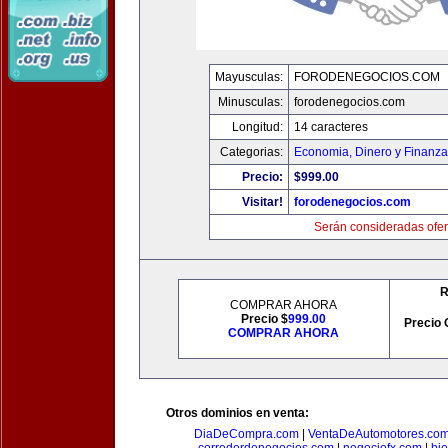
Mayusculas:
FORODENEGOCIOS.COM
Minusculas:
forodenegocios.com
Longitud:
14 caracteres
Categorias:
Economia, Dinero y Finanz
Precio:
$999.00
Visitar!
forodenegocios.com
Serán consideradas ofer
R
COMPRAR AHORA
Precio $
999.00
Precio 
COMPRAR AHORA
Otros dominios en venta:
DiaDeCompra.com
|
VentaDeAutomotores.co