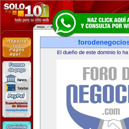
forodenegocio
El dueño de este dominio lo ha