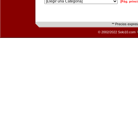
[Pág. princi
** Precios expre
© 2002/2022 Solo10.com