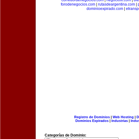
corredordenegocios.com
|
negociofx.com
|
bi
forodenegocios.com
|
rutasdeargentina.com
|
dominioexpirado.com
|
etransp
Registro de Dominios
|
Web Hosting
|
D
Dominios Expirados
|
Industrias
|
Indu
Categorías de Dominio: