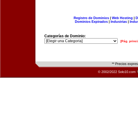
Registro de Dominios
|
Web Hosting
|
D
Dominios Expirados
|
Industrias
|
Indu
Categorías de Dominio:
[Pág. princi
** Precios expre
© 2002/2022 Solo10.com