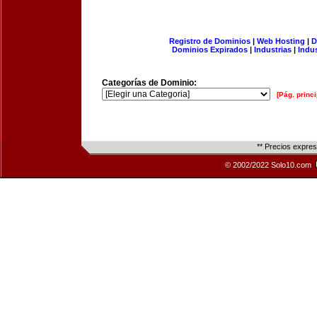
Registro de Dominios
|
Web Hosting
|
D
Dominios Expirados
|
Industrias
|
Indu
Categorías de Dominio:
[Pág. princi
** Precios expre
© 2002/2022 Solo10.com