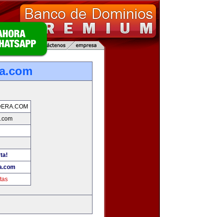
ra.com
DERA.COM
.com
ta!
a.com
tas