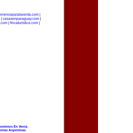
errenosparalaventa.com
|
|
casasenparaguay.com
|
s.com
|
fincaturistica.com
|
ominios En Venta
strias Argentinas