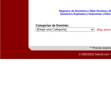
Registro de Dominios
|
Web Hosting
|
D
Dominios Expirados
|
Industrias
|
Indu
Categorías de Dominio:
[Pág. princi
** Precios expre
© 2002/2022 Solo10.com