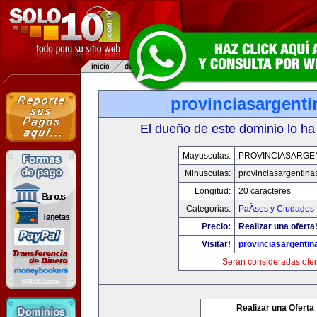
provinciasargent
El dueño de este dominio lo ha
Mayusculas:
PROVINCIASARGE
Minusculas:
provinciasargentina
Longitud:
20 caracteres
Categorias:
PaÃ­ses y Ciudades
Precio:
Realizar una oferta
Visitar!
provinciasargenti
Serán consideradas ofer
Realizar una Oferta