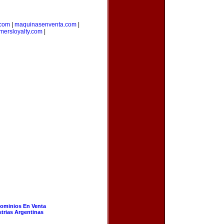
.com
|
maquinasenventa.com
|
mersloyalty.com
|
ominios En Venta
strias Argentinas