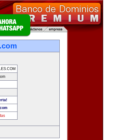
s.com
LES.COM
com
erta!
.com
tas