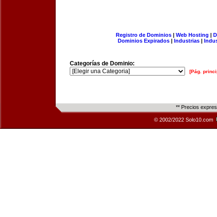
Registro de Dominios
|
Web Hosting
|
D
Dominios Expirados
|
Industrias
|
Indu
Categorías de Dominio:
[Pág. princi
** Precios expre
© 2002/2022 Solo10.com