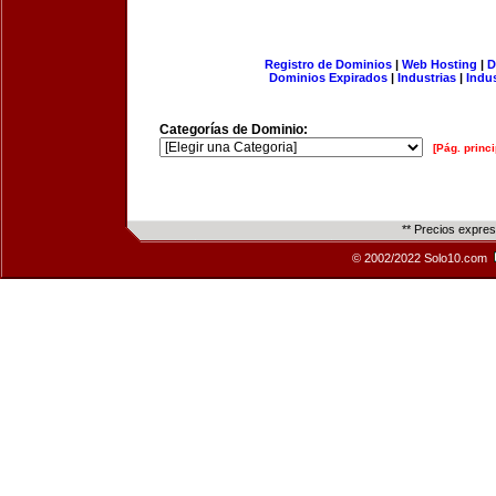
Registro de Dominios
|
Web Hosting
|
D
Dominios Expirados
|
Industrias
|
Indu
Categorías de Dominio:
[Pág. princi
** Precios expre
© 2002/2022 Solo10.com