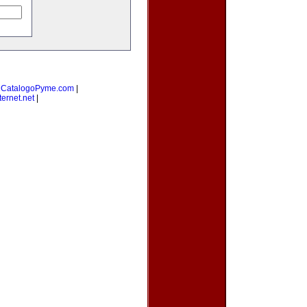
|
CatalogoPyme.com
|
ernet.net
|