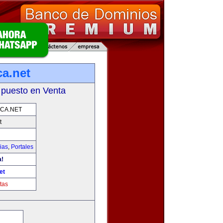
ca.net
 puesto en Venta
CA.NET
t
ias
,
Portales
a!
et
tas