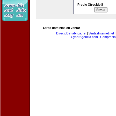
Precio Ofrecido $
Otros dominios en venta:
DirectoDeFabrica.net
|
VentasInternet.net
CyberAgencia.com
|
ComprasInt