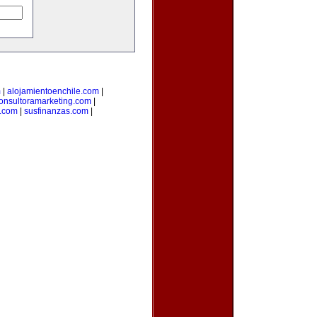
m
|
alojamientoenchile.com
|
onsultoramarketing.com
|
l.com
|
susfinanzas.com
|