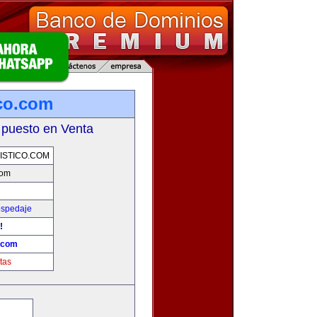
ico.com
 puesto en Venta
STICO.COM
com
ospedaje
!
o.com
tas