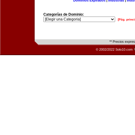
Dominios Expirados
|
Industrias
|
Indu
Categorías de Dominio:
[Pág. princi
** Precios expre
© 2002/2022 Solo10.com