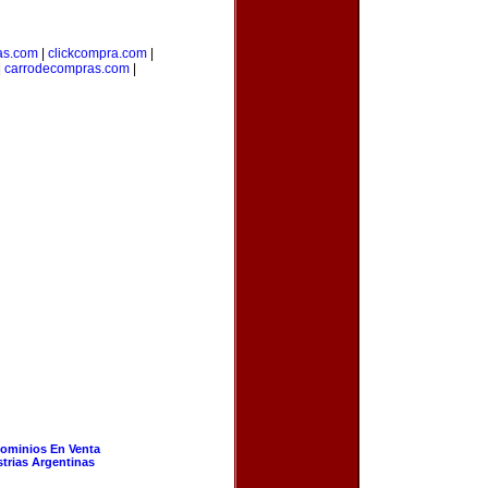
as.com
|
clickcompra.com
|
|
carrodecompras.com
|
ominios En Venta
strias Argentinas