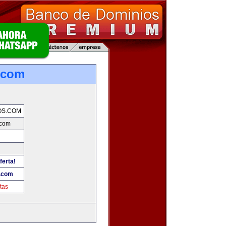
.com
OS.COM
.com
ferta!
.com
tas