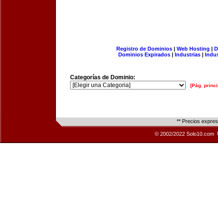
Registro de Dominios
|
Web Hosting
|
D
Dominios Expirados
|
Industrias
|
Indu
Categorías de Dominio:
[Pág. princi
** Precios expre
© 2002/2022 Solo10.com