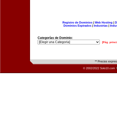
Registro de Dominios
|
Web Hosting
|
D
Dominios Expirados
|
Industrias
|
Indu
Categorías de Dominio:
[Pág. princi
** Precios expre
© 2002/2022 Solo10.com