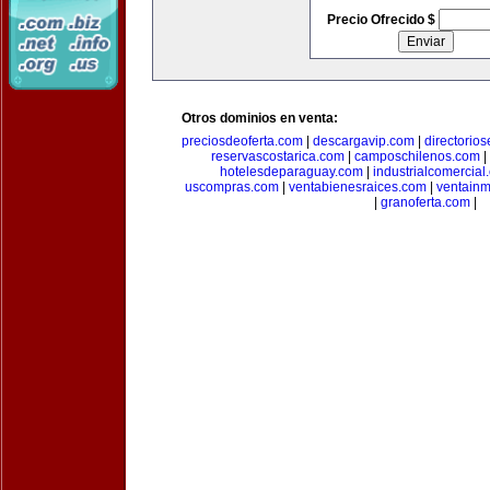
Precio Ofrecido $
Otros dominios en venta:
preciosdeoferta.com
|
descargavip.com
|
directorio
reservascostarica.com
|
camposchilenos.com
|
hotelesdeparaguay.com
|
industrialcomercial
uscompras.com
|
ventabienesraices.com
|
ventain
|
granoferta.com
|