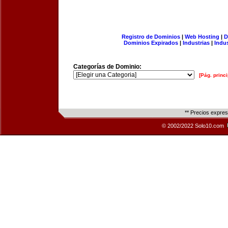
Registro de Dominios
|
Web Hosting
|
D
Dominios Expirados
|
Industrias
|
Indu
Categorías de Dominio:
[Pág. princi
** Precios expre
© 2002/2022 Solo10.com