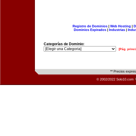
Registro de Dominios
|
Web Hosting
|
D
Dominios Expirados
|
Industrias
|
Indu
Categorías de Dominio:
[Pág. princi
** Precios expre
© 2002/2022 Solo10.com