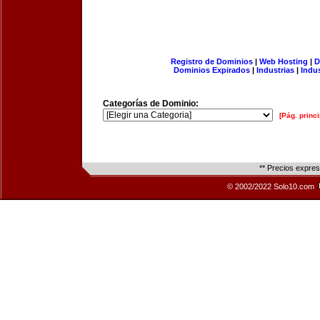
Registro de Dominios
|
Web Hosting
|
D
Dominios Expirados
|
Industrias
|
Indu
Categorías de Dominio:
[Pág. princi
** Precios expre
© 2002/2022 Solo10.com