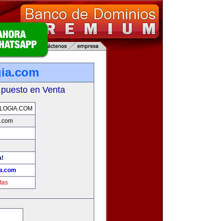
gia.com
 puesto en Venta
LOGIA.COM
a.com
a!
ia.com
tas