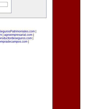
SegurosPatrimoniales.com
|
om
|
agroempresarial.com
|
productordeseguros.com
|
ompradecampos.com
|