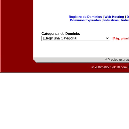
Registro de Dominios
|
Web Hosting
|
D
Dominios Expirados
|
Industrias
|
Indu
Categorías de Dominio:
[Pág. princi
** Precios expre
© 2002/2022 Solo10.com