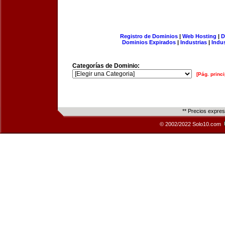
Registro de Dominios
|
Web Hosting
|
D
Dominios Expirados
|
Industrias
|
Indu
Categorías de Dominio:
[Pág. princi
** Precios expre
© 2002/2022 Solo10.com