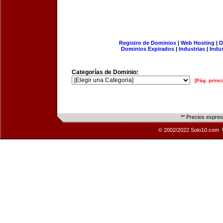
Registro de Dominios
|
Web Hosting
|
D
Dominios Expirados
|
Industrias
|
Indu
Categorías de Dominio:
[Pág. princi
** Precios expre
© 2002/2022 Solo10.com