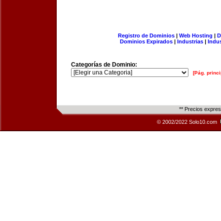
Registro de Dominios
|
Web Hosting
|
D
Dominios Expirados
|
Industrias
|
Indu
Categorías de Dominio:
[Pág. princi
** Precios expre
© 2002/2022 Solo10.com