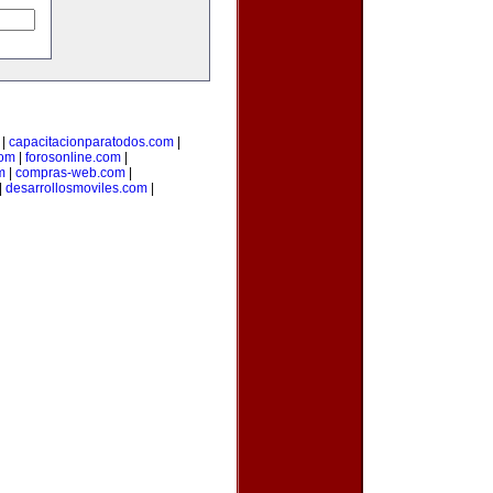
|
capacitacionparatodos.com
|
com
|
forosonline.com
|
m
|
compras-web.com
|
|
desarrollosmoviles.com
|