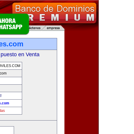
les.com
 puesto en Venta
VILES.COM
.com
!
s.com
tas