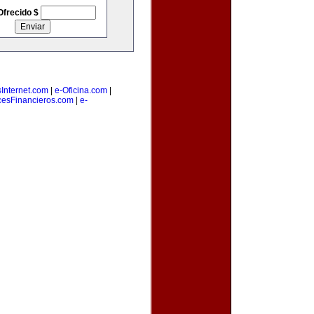
Ofrecido $
Internet.com
|
e-Oficina.com
|
cesFinancieros.com
|
e-