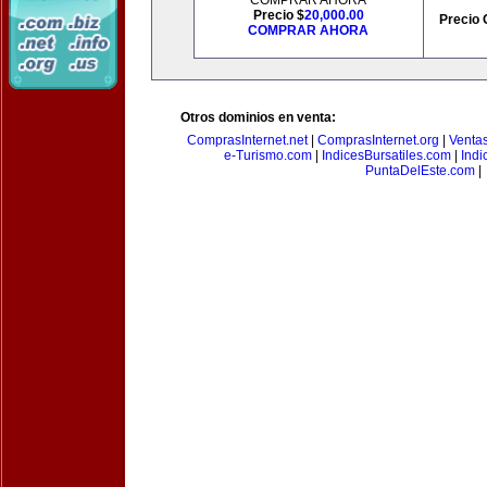
COMPRAR AHORA
Precio $
20,000.00
Precio 
COMPRAR AHORA
Otros dominios en venta:
ComprasInternet.net
|
ComprasInternet.org
|
Ventas
e-Turismo.com
|
IndicesBursatiles.com
|
Indi
PuntaDelEste.com
|