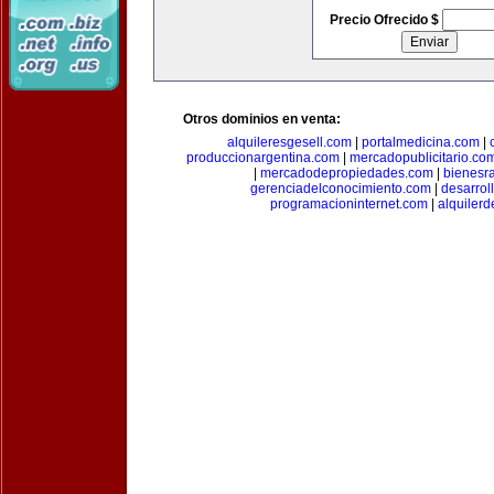
Precio Ofrecido $
Otros dominios en venta:
alquileresgesell.com
|
portalmedicina.com
|
produccionargentina.com
|
mercadopublicitario.co
|
mercadodepropiedades.com
|
bienesr
gerenciadelconocimiento.com
|
desarrol
programacioninternet.com
|
alquiler