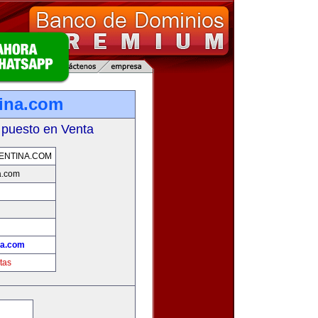
ina.com
 puesto en Venta
ENTINA.COM
a.com
!
na.com
tas