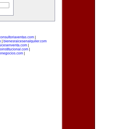
consultoriaventas.com
|
m
|
bienesraicesenalquiler.com
aicesenventa.com
|
loinstitucional.com
|
denegocios.com
|