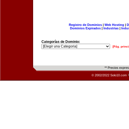
Registro de Dominios
|
Web Hosting
|
D
Dominios Expirados
|
Industrias
|
Indu
Categorías de Dominio:
[Pág. princi
** Precios expre
© 2002/2022 Solo10.com