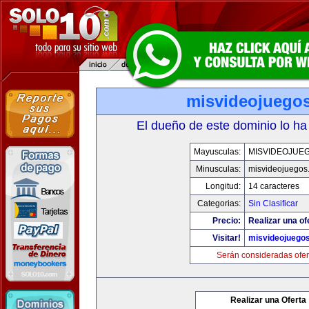
misvideojuego
El dueño de este dominio lo ha
Mayusculas:
MISVIDEOJUE
Minusculas:
misvideojuegos
Longitud:
14 caracteres
Categorias:
Sin Clasificar
Precio:
Realizar una of
Visitar!
misvideojuego
Serán consideradas ofer
Realizar una Oferta