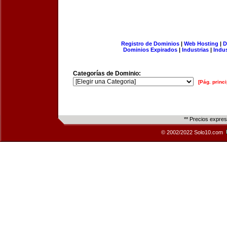
Registro de Dominios
|
Web Hosting
|
D
Dominios Expirados
|
Industrias
|
Indu
Categorías de Dominio:
[Pág. princi
** Precios expre
© 2002/2022 Solo10.com