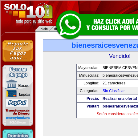
bienesraicesvenez
Vendido!
Mayusculas:
BIENESRAICESVEN
Minusculas:
bienesraicesvenezu
Longitud:
21 caracteres
Categorias:
Sin Clasificar
Precio:
Realizar una oferta!
Visitar!
bienesraicesvenezu
Serán consideradas ofer