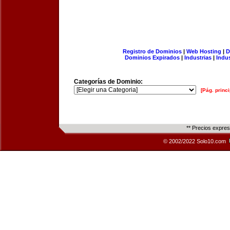
Registro de Dominios
|
Web Hosting
|
D
Dominios Expirados
|
Industrias
|
Indu
Categorías de Dominio:
[Pág. princi
** Precios expre
© 2002/2022 Solo10.com