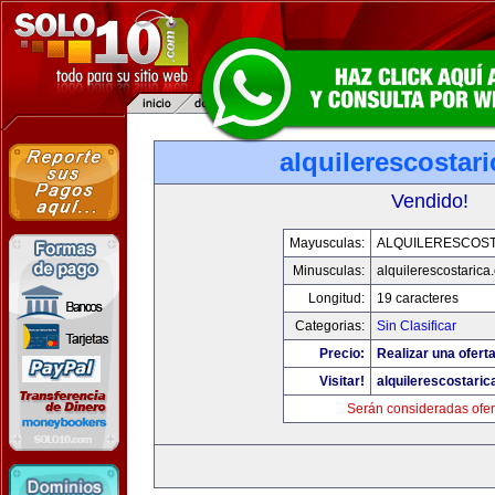
alquilerescostar
Vendido!
Mayusculas:
ALQUILERESCOST
Minusculas:
alquilerescostarica
Longitud:
19 caracteres
Categorias:
Sin Clasificar
Precio:
Realizar una oferta
Visitar!
alquilerescostari
Serán consideradas ofer