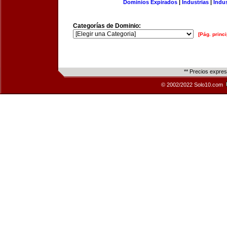
Dominios Expirados
|
Industrias
|
Indu
Categorías de Dominio:
[Pág. princi
** Precios expre
© 2002/2022 Solo10.com