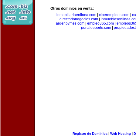
Otros dominios en venta:
inmobiliariaenlinea.com
|
ciberempleos.com
|
ca
directorionegocios.com
|
inmueblesenlinea.c
argenpymes.com
|
empleo365.com
|
empleos36
portaldeporte.com
|
propiedadesb
Registro de Dominios
|
Web Hosting
|
D