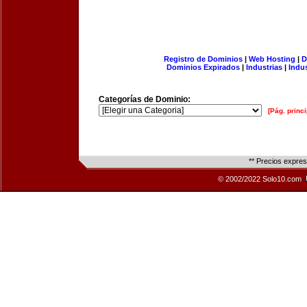
Registro de Dominios
|
Web Hosting
|
D
Dominios Expirados
|
Industrias
|
Indu
Categorías de Dominio:
[Pág. princi
** Precios expre
© 2002/2022 Solo10.com