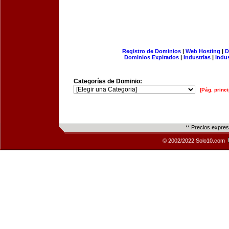
Registro de Dominios
|
Web Hosting
|
D
Dominios Expirados
|
Industrias
|
Indu
Categorías de Dominio:
[Pág. princi
** Precios expre
© 2002/2022 Solo10.com