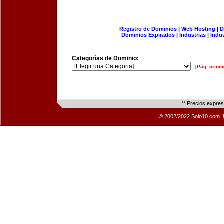
Registro de Dominios
|
Web Hosting
|
D
Dominios Expirados
|
Industrias
|
Indu
Categorías de Dominio:
[Pág. princi
** Precios expre
© 2002/2022 Solo10.com