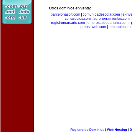
Otros dominios en venta:
barcelonasoft.com
|
comunidadescolar.com
|
e-inv
zonasocios.com
|
agroherramientas.com
registromarcario.com
|
empresasdepanama.com
|
prensaweb.com
|
inmueblecome
Registro de Dominios
|
Web Hosting
|
D