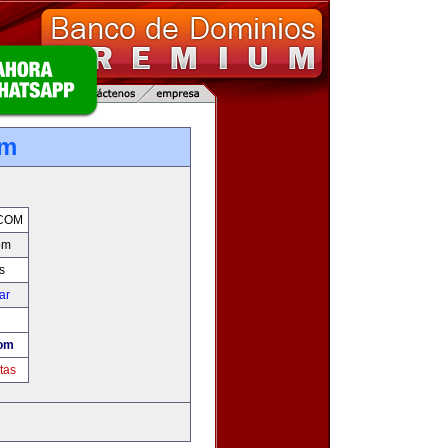
om
COM
om
s
ar
com
tas