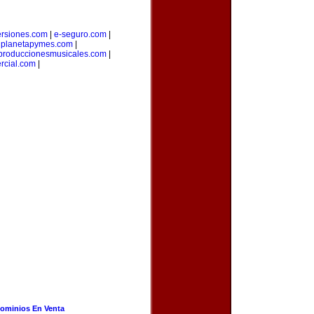
ersiones.com
|
e-seguro.com
|
|
planetapymes.com
|
produccionesmusicales.com
|
rcial.com
|
ominios En Venta