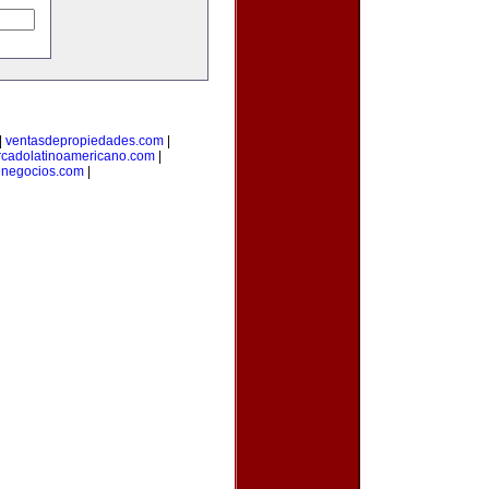
|
ventasdepropiedades.com
|
cadolatinoamericano.com
|
negocios.com
|