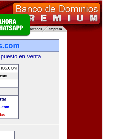
s.com
 puesto en Venta
IOS.COM
.com
rta!
s.com
tas