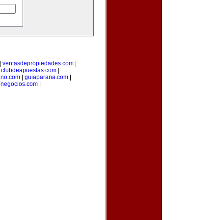
|
ventasdepropiedades.com
|
|
clubdeapuestas.com
|
ano.com
|
guiaparana.com
|
negocios.com
|