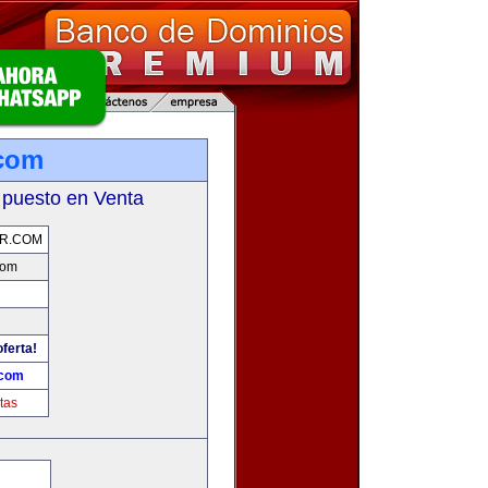
.com
 puesto en Venta
R.COM
com
oferta!
.com
tas