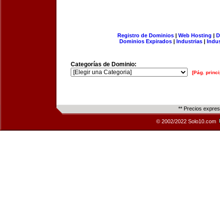
Registro de Dominios
|
Web Hosting
|
D
Dominios Expirados
|
Industrias
|
Indu
Categorías de Dominio:
[Pág. princi
** Precios expre
© 2002/2022 Solo10.com