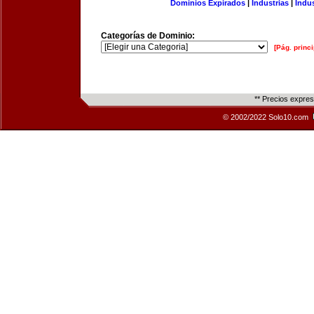
Dominios Expirados
|
Industrias
|
Indu
Categorías de Dominio:
[Pág. princi
** Precios expre
© 2002/2022 Solo10.com