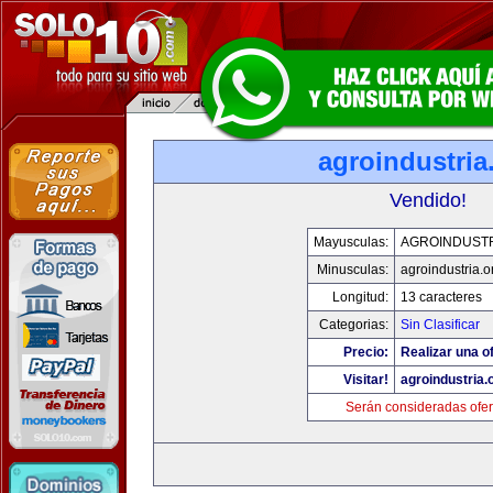
agroindustria
Vendido!
Mayusculas:
AGROINDUSTR
Minusculas:
agroindustria.o
Longitud:
13 caracteres
Categorias:
Sin Clasificar
Precio:
Realizar una of
Visitar!
agroindustria.
Serán consideradas ofer