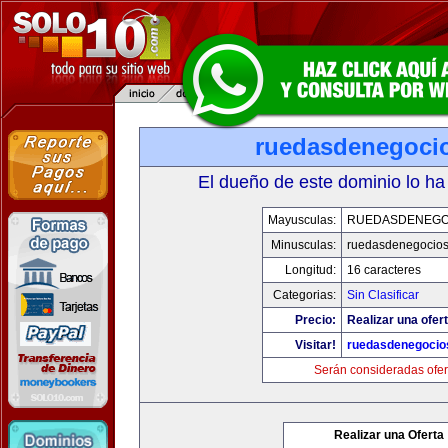
ruedasdenegoci
El dueño de este dominio lo ha
Mayusculas:
RUEDASDENEGO
Minusculas:
ruedasdenegocio
Longitud:
16 caracteres
Categorias:
Sin Clasificar
Precio:
Realizar una ofert
Visitar!
ruedasdenegocio
Serán consideradas ofer
Realizar una Oferta