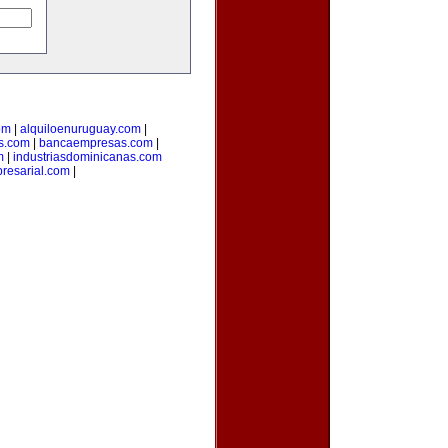
om
|
alquiloenuruguay.com
|
as.com
|
bancaempresas.com
|
m
|
industriasdominicanas.com
resarial.com
|