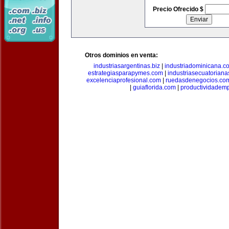
Precio Ofrecido $
Otros dominios en venta:
industriasargentinas.biz
|
industriadominicana.c
estrategiasparapymes.com
|
industriasecuatorian
excelenciaprofesional.com
|
ruedasdenegocios.co
|
guiaflorida.com
|
productividademp