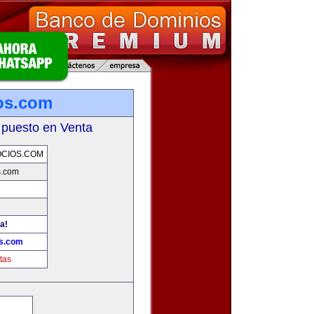
os.com
 puesto en Venta
CIOS.COM
s.com
a!
s.com
tas