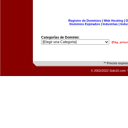
Registro de Dominios
|
Web Hosting
|
D
Dominios Expirados
|
Industrias
|
Indu
Categorías de Dominio:
[Pág. princi
** Precios expre
© 2002/2022 Solo10.com