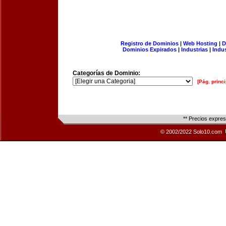
Registro de Dominios
|
Web Hosting
|
D
Dominios Expirados
|
Industrias
|
Indu
Categorías de Dominio:
[Pág. princi
** Precios expre
© 2002/2022 Solo10.com