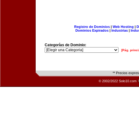
Registro de Dominios
|
Web Hosting
|
D
Dominios Expirados
|
Industrias
|
Indu
Categorías de Dominio:
[Pág. princi
** Precios expre
© 2002/2022 Solo10.com