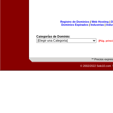
Registro de Dominios
|
Web Hosting
|
D
Dominios Expirados
|
Industrias
|
Indu
Categorías de Dominio:
[Pág. princi
** Precios expre
© 2002/2022 Solo10.com