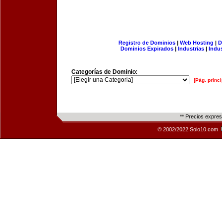
Registro de Dominios
|
Web Hosting
|
D
Dominios Expirados
|
Industrias
|
Indu
Categorías de Dominio:
[Pág. princi
** Precios expre
© 2002/2022 Solo10.com