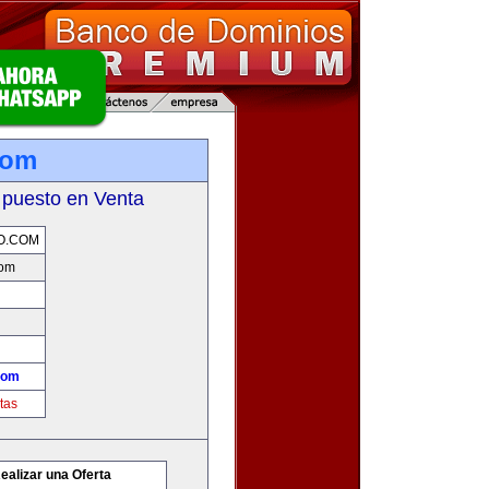
com
 puesto en Venta
O.COM
com
com
tas
ealizar una Oferta