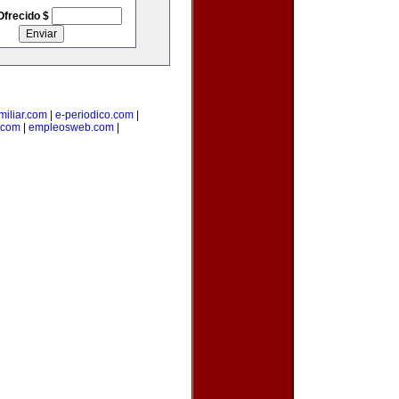
Ofrecido $
iliar.com
|
e-periodico.com
|
.com
|
empleosweb.com
|