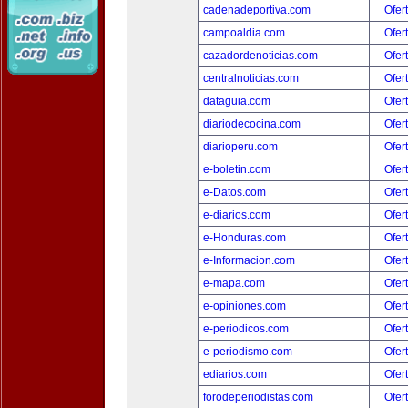
cadenadeportiva.com
Ofer
campoaldia.com
Ofer
cazadordenoticias.com
Ofer
centralnoticias.com
Ofer
dataguia.com
Ofer
diariodecocina.com
Ofer
diarioperu.com
Ofer
e-boletin.com
Ofer
e-Datos.com
Ofer
e-diarios.com
Ofer
e-Honduras.com
Ofer
e-Informacion.com
Ofer
e-mapa.com
Ofer
e-opiniones.com
Ofer
e-periodicos.com
Ofer
e-periodismo.com
Ofer
ediarios.com
Ofer
forodeperiodistas.com
Ofer