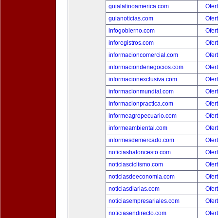
guialatinoamerica.com
Ofer
guianoticias.com
Ofer
infogobierno.com
Ofer
inforegistros.com
Ofer
informacioncomercial.com
Ofer
informaciondenegocios.com
Ofer
informacionexclusiva.com
Ofer
informacionmundial.com
Ofer
informacionpractica.com
Ofer
informeagropecuario.com
Ofer
informeambiental.com
Ofer
informesdemercado.com
Ofer
noticiasbaloncesto.com
Ofer
noticiasciclismo.com
Ofer
noticiasdeeconomia.com
Ofer
noticiasdiarias.com
Ofer
noticiasempresariales.com
Ofer
noticiasendirecto.com
Ofer