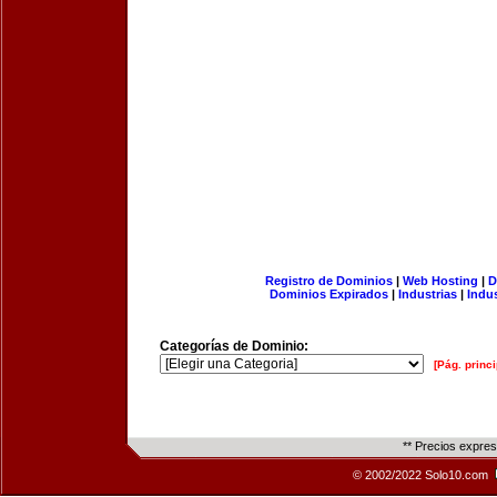
Registro de Dominios
|
Web Hosting
|
D
Dominios Expirados
|
Industrias
|
Indu
Categorías de Dominio:
[Pág. princi
** Precios expre
© 2002/2022 Solo10.com