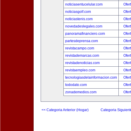
noticiasentucelular.com
Ofer
noticiasgolf.com
Ofer
noticiastenis.com
Ofer
novedadeslegales.com
Ofer
panoramafinanciero.com
Ofer
partesdeprensa.com
Ofer
revistacampo.com
Ofer
revistademarcas.com
Ofer
revistadenoticias.com
Ofer
revistaempleo.com
Ofer
tecnologiasdelainformacion.com
Ofer
tododato.com
Ofer
zonademedios.com
Ofer
<< Categoria Anterior (Hogar)
Categoria Siguient