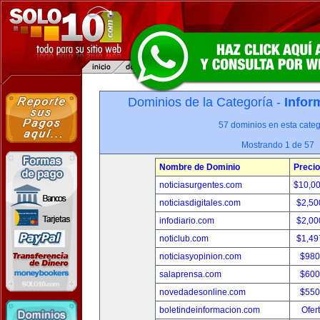
Dominios de la Categoría -
Infor
57 dominios en esta categ
Mostrando 1 de 57
Nombre de Dominio
Precio
noticiasurgentes.com
$10,0
noticiasdigitales.com
$2,50
infodiario.com
$2,00
noticlub.com
$1,49
noticiasyopinion.com
$980
salaprensa.com
$600
novedadesonline.com
$550
boletindeinformacion.com
Ofer