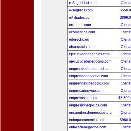
e-Seguridad.com
Oferta
e-seguros.com
$550.
eAfiliados.com
$899.
eclientes.com
Oferta
ecomercios.com
Oferta
ederecho.eu
Oferta
efranquicia.com
Oferta
ejecutivodenegocios.com
Oferta
ejecutivosdenegocios.com
Oferta
emprendedoresenred.com
Oferta
emprendedorvirtual.com
Oferta
emprendetunegocio.com
Oferta
empresariopyme.com
Oferta
empresas.com.pa
$6,500
empresasnegocios.com
Oferta
encuentrosdenegocios.org
Oferta
enfoquecomercial.com
$980.
enlacedenegocios.com
Oferta