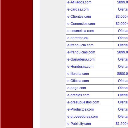
e-Afiliados.com
$899.
e-cargas.com
Oferta
e-Clientes.com
$2,000
e-Comercios.com
$2,000
e-cosmetica.com
Oferta
e-derecho.eu
Oferta
e-franquicia.com
Oferta
e-franquicias.com
$899.
e-Ganaderia.com
Oferta
e-Honduras.com
Oferta
e-libreria.com
$800.
e-Oficina.com
Oferta
e-pago.com
Oferta
e-precios.com
Oferta
e-presupuestos.com
Oferta
e-Productos.com
Oferta
e-proveedores.com
Oferta
e-Publicity.com
$1,500