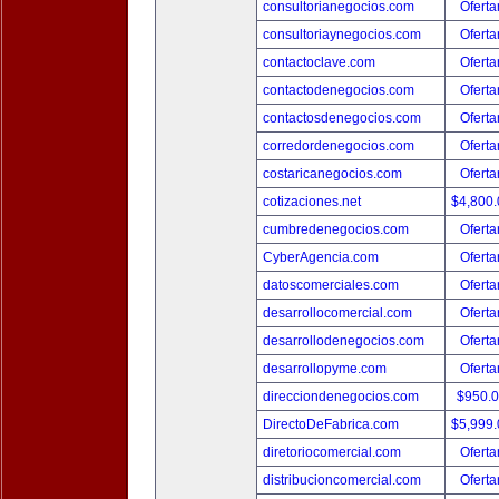
consultorianegocios.com
Oferta
consultoriaynegocios.com
Oferta
contactoclave.com
Oferta
contactodenegocios.com
Oferta
contactosdenegocios.com
Oferta
corredordenegocios.com
Oferta
costaricanegocios.com
Oferta
cotizaciones.net
$4,800
cumbredenegocios.com
Oferta
CyberAgencia.com
Oferta
datoscomerciales.com
Oferta
desarrollocomercial.com
Oferta
desarrollodenegocios.com
Oferta
desarrollopyme.com
Oferta
direcciondenegocios.com
$950.
DirectoDeFabrica.com
$5,999
diretoriocomercial.com
Oferta
distribucioncomercial.com
Oferta