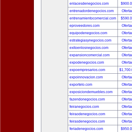
enlacesdenegocios.com
$900.
entrenadordenegocios.com
Oferta
entrenamientocomercial.com
$590.
eproveedores.com
Oferta
equipodenegocios.com
Oferta
estrategiasynegocios.com
Oferta
exitoenlosnegocios.com
Oferta
expansioncomercial.com
Oferta
expodenegocios.com
Oferta
expoempresarios.com
$1,700
expoinnovacion.com
Oferta
exportelo.com
Oferta
exposiciondemuebles.com
Oferta
fazendonegocios.com
Oferta
feiranegocios.com
Oferta
feiraodenegocios.com
Oferta
feirasdenegocios.com
Oferta
feriadenegocios.com
$950.