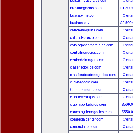
bolsasindustriales.com
Oferta
brasilnegocios.com
$1,300
buscapyme.com
Oferta
business.uy
$2,500
cafedemaquina.com
Oferta
calidadyprecio.com
Oferta
catalogoscomerciales.com
Oferta
centralnegocios.com
Oferta
centrodeimagen.com
Oferta
clasenegocios.com
Oferta
clasificadosdenegocios.com
Oferta
clicknegocio.com
Oferta
ClientesInternet.com
Oferta
clubdeventajas.com
Oferta
clubimportadores.com
$599.
coachingdenegocios.com
$550.
comercialcenter.com
Oferta
comercialice.com
Oferta