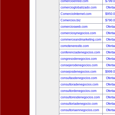
comercioenred.com
$799.
comercioglobalizado.com
Oferta
ComercioInternet.com
$950.
Comercios.biz
$790.
comerciosweb.com
Oferta
comerciosynegocios.com
Oferta
commerceandmarketing.com
Oferta
comotenerexito.com
Oferta
conferenciadenegocios.com
Oferta
congresodenegocios.com
Oferta
consejerodenegocios.com
Oferta
consejosdenegocios.com
$999.
consultasdenegocios.com
Oferta
consultoradenegocios.com
Oferta
consultordenegocios.com
Oferta
consultoresdenegocios.com
Oferta
consultoriadenegocio.com
Oferta
consultoriaennegocios.com
Oferta